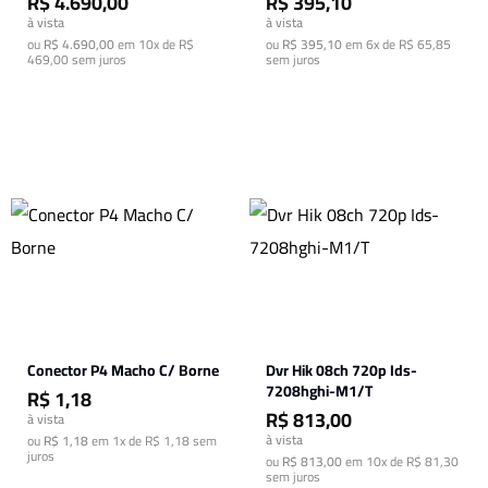
R$ 4.690,00
R$ 395,10
à vista
à vista
ou
R$ 4.690,00
em
10x de R$
ou
R$ 395,10
em
6x de R$ 65,85
469,00
sem juros
sem juros
Conector P4 Macho C/ Borne
Dvr Hik 08ch 720p Ids-
7208hghi-M1/T
R$ 1,18
R$ 813,00
à vista
à vista
ou
R$ 1,18
em
1x de R$ 1,18
sem
juros
ou
R$ 813,00
em
10x de R$ 81,30
sem juros