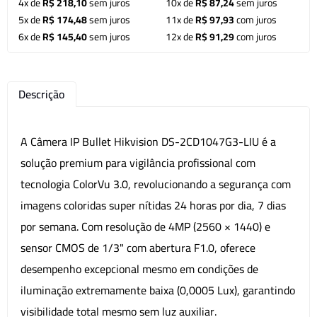
4x de
R$ 218,10
sem juros
10x de
R$ 87,24
sem juros
5x de
R$ 174,48
sem juros
11x de
R$ 97,93
com juros
6x de
R$ 145,40
sem juros
12x de
R$ 91,29
com juros
Descrição
A Câmera IP Bullet Hikvision DS-2CD1047G3-LIU é a
solução premium para vigilância profissional com
tecnologia ColorVu 3.0, revolucionando a segurança com
imagens coloridas super nítidas 24 horas por dia, 7 dias
por semana. Com resolução de 4MP (2560 × 1440) e
sensor CMOS de 1/3" com abertura F1.0, oferece
desempenho excepcional mesmo em condições de
iluminação extremamente baixa (0,0005 Lux), garantindo
visibilidade total mesmo sem luz auxiliar.