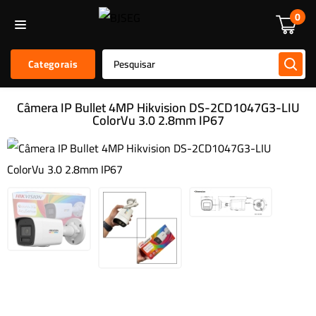
Informática
Alarmes E Sensores
Kit De Alarmes
Acessórios
0
Categorais
Câmera IP Bullet 4MP Hikvision DS-2CD1047G3-LIU
ColorVu 3.0 2.8mm IP67