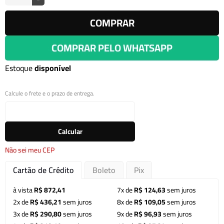
COMPRAR
COMPRAR PELO WHATSAPP
Estoque
disponível
Calcule o frete e o prazo de entrega.
Calcular
Não sei meu CEP
Cartão de Crédito
Boleto
Pix
à vista
R$ 872,41
7x de
R$ 124,63
sem juros
2x de
R$ 436,21
sem juros
8x de
R$ 109,05
sem juros
3x de
R$ 290,80
sem juros
9x de
R$ 96,93
sem juros