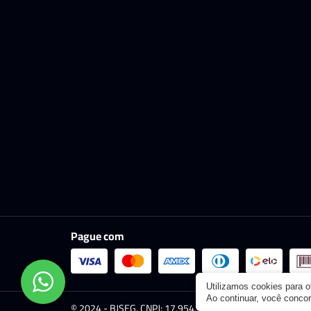
Pague com
Utilizamos cookies para 
Ao continuar, você conc
© 2024 - BJSEG. CNPJ: 17.954.921/0001-96. Todos os dire