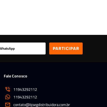
Leitor Digital
Fale Conosco
11943292112
11943292112
contato@bjsegdistribuidora.com.br