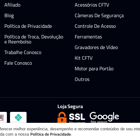
Afiliado
Acessórios CFTV
Blog
Câmeras De Segurança
Política de Privacidade
Controle De Acesso
Política de Troca, Devolução
Ferramentas
e Reembolso
Gravadores de Vídeo
Trabalhe Conosco
Kit CFTV
Fale Conosco
Motor para Portão
Outros
Loja Segura
oferecer melhor experiência, desempenho e recomendar conteúdos de seu int
Política de Privacidade
orda com a nossa
.
itos reservados.