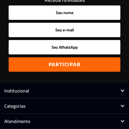
Ordenar
A - Z
Z - A
Menor Preço
Maior Preço
Mais Vendidos
Mais Acessados
Novidades
Mais Relevantes
Marcas
Institucional
Categorias
Atendimento