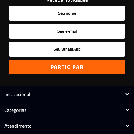
Ordenar
A - Z
Z - A
Menor Preço
Maior Preço
Mais Vendidos
Mais Acessados
Novidades
Mais Relevantes
Marcas
Institucional
Categorias
Atendimento