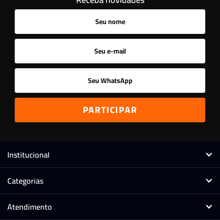
Ordenar
A - Z
Z - A
Menor Preço
Maior Preço
Mais Vendidos
Mais Acessados
Novidades
Mais Relevantes
Marcas
Institucional
Categorias
Atendimento