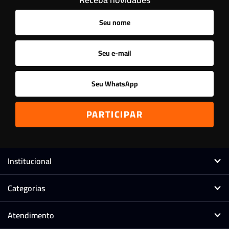
Ordenar
A - Z
Z - A
Menor Preço
Maior Preço
Mais Vendidos
Mais Acessados
Novidades
Mais Relevantes
Marcas
Institucional
Categorias
Atendimento