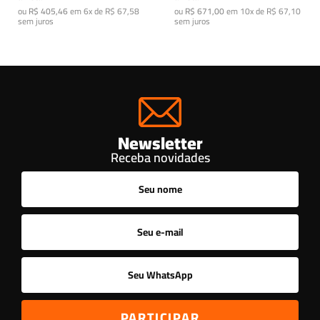
ou
R$ 405,46
em
6x de R$ 67,58
ou
R$ 671,00
em
10x de R$ 67,10
sem juros
sem juros
Newsletter
Receba novidades