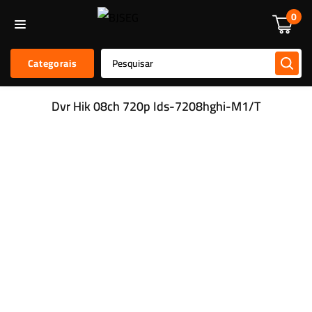
Informática
Alarmes E Sensores
Kit De Alarmes
Acessórios
0
Categorais
Dvr Hik 08ch 720p Ids-7208hghi-M1/T