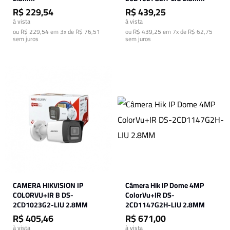
R$ 229,54
R$ 439,25
à vista
à vista
ou
R$ 229,54
em
3x de R$ 76,51
ou
R$ 439,25
em
7x de R$ 62,75
sem juros
sem juros
CAMERA HIKVISION IP
Câmera Hik IP Dome 4MP
COLORVU+IR B DS-
ColorVu+IR DS-
2CD1023G2-LIU 2.8MM
2CD1147G2H-LIU 2.8MM
R$ 405,46
R$ 671,00
à vista
à vista