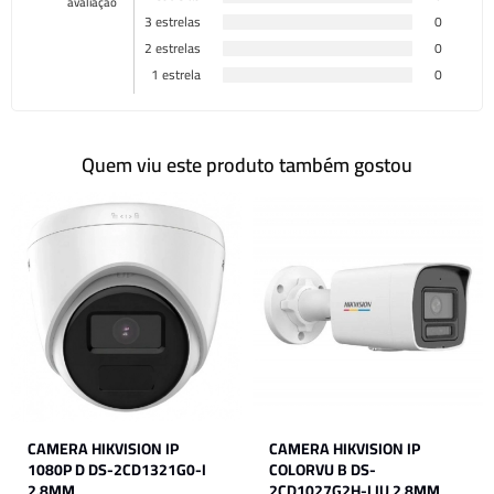
avaliação
3 estrelas
0
2 estrelas
0
1 estrela
0
Quem viu este produto também gostou
CAMERA HIKVISION IP
CAMERA HIKVISION IP
1080P D DS-2CD1321G0-I
COLORVU B DS-
2.8MM
2CD1027G2H-LIU 2.8MM