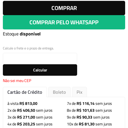
COMPRAR
COMPRAR PELO WHATSAPP
Estoque
disponível
Calcule o frete e o prazo de entrega.
Calcular
Não sei meu CEP
Cartão de Crédito
Boleto
Pix
à vista
R$ 813,00
7x de
R$ 116,14
sem juros
2x de
R$ 406,50
sem juros
8x de
R$ 101,63
sem juros
3x de
R$ 271,00
sem juros
9x de
R$ 90,33
sem juros
4x de
R$ 203,25
sem juros
10x de
R$ 81,30
sem juros