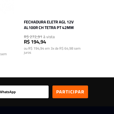
FECHADURA ELETR AGL 12V
AL100R CH TETRA PT 42MM
R$ 272,91
à vista
R$ 194,94
ou
R$ 194,94
em
3x de R$ 64,98
sem
juros
sem