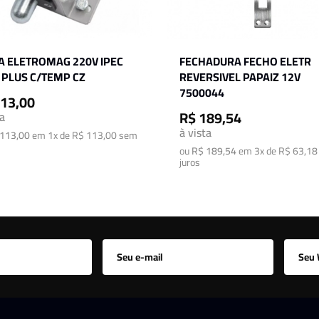
A ELETROMAG 220V IPEC
FECHADURA FECHO ELETR
 PLUS C/TEMP CZ
REVERSIVEL PAPAIZ 12V
7500044
113,00
R$ 189,54
ta
à vista
113,00
em
1x de R$ 113,00
sem
ou
R$ 189,54
em
3x de R$ 63,18
juros