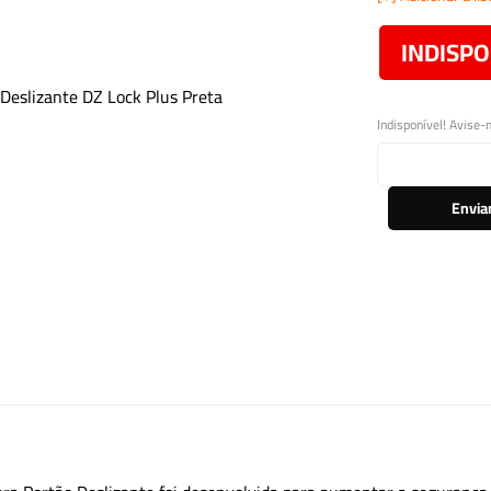
INDISPO
Indisponível! Avise-
Envia