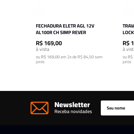
FECHADURA ELETR AGL 12V
TRAV
AL100R CH SIMP REVER
LOCK
R$ 169,00
R$ 
à vista
à vis
ou
R$ 169,00
em
2x de R$ 84,50
sem
ou
R$ 
juros
juros
Newsletter
Receba novidades