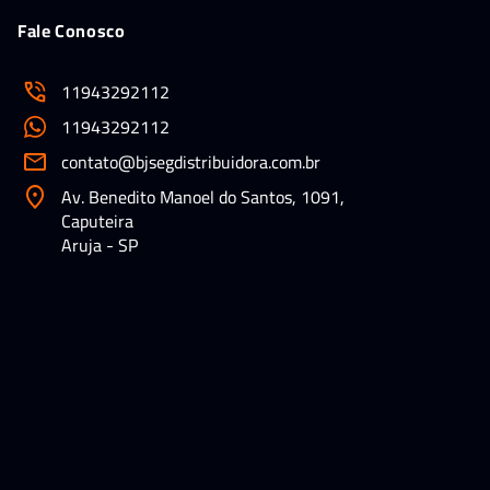
Fale Conosco
11943292112
11943292112
contato@bjsegdistribuidora.com.br
Av. Benedito Manoel do Santos, 1091,
Caputeira
Aruja - SP