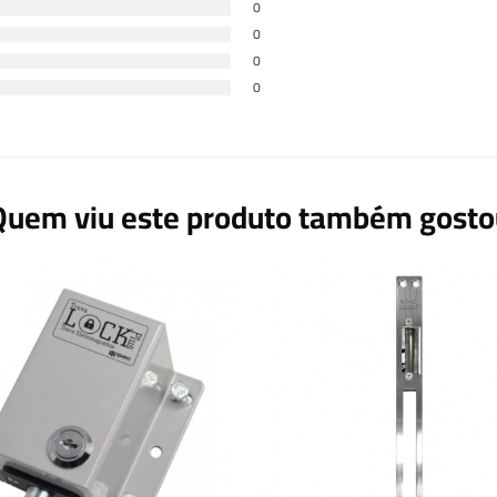
0
0
0
0
Quem viu este produto também gosto