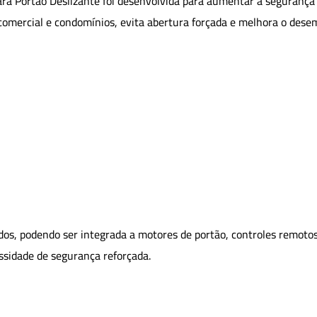
ra Portão Deslizante foi desenvolvida para aumentar a segurança
l, comercial e condomínios, evita abertura forçada e melhora o de
os, podendo ser integrada a motores de portão, controles remotos
essidade de segurança reforçada.