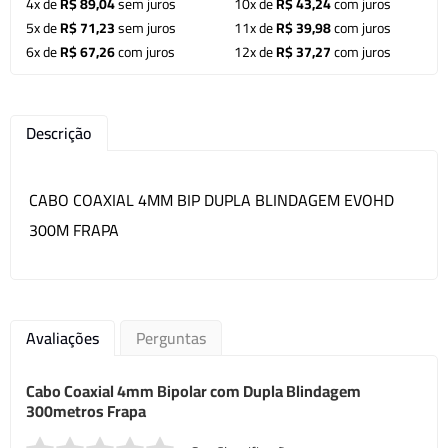
4x de
R$ 89,04
sem juros
10x de
R$ 43,24
com juros
5x de
R$ 71,23
sem juros
11x de
R$ 39,98
com juros
6x de
R$ 67,26
com juros
12x de
R$ 37,27
com juros
Descrição
CABO COAXIAL 4MM BIP DUPLA BLINDAGEM EVOHD
300M FRAPA
Avaliações
Perguntas
Cabo Coaxial 4mm Bipolar com Dupla Blindagem
300metros Frapa