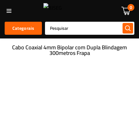
Informática
Alarmes E Sensores
Kit De Alarmes
Acessórios
0
Categorais
Cabo Coaxial 4mm Bipolar com Dupla Blindagem
300metros Frapa