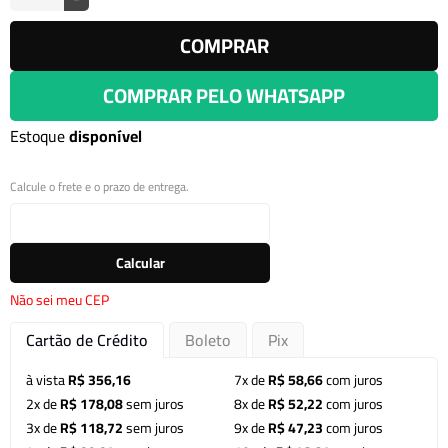
COMPRAR
COMPRAR PELO WHATSAPP
Estoque
disponível
Calcule o frete e o prazo de entrega.
Calcular
Não sei meu CEP
Cartão de Crédito
Boleto
Pix
à vista
R$ 356,16
7x de
R$ 58,66
com juros
2x de
R$ 178,08
sem juros
8x de
R$ 52,22
com juros
3x de
R$ 118,72
sem juros
9x de
R$ 47,23
com juros