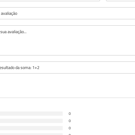
0
0
0