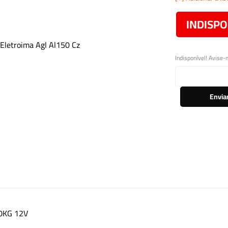
INDISPO
Indisponível! Avise-
Envia
0KG 12V