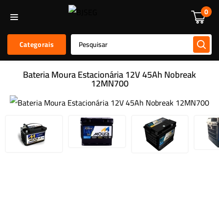
Informática
Alarmes E Sensores
Kit De Alarmes
Acessórios
0
Categorais
Bateria Moura Estacionária 12V 45Ah Nobreak
12MN700