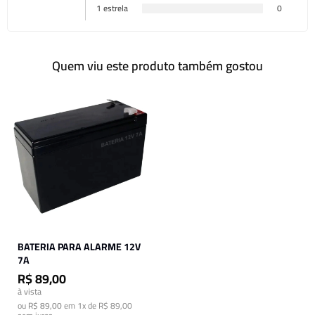
1 estrela
0
Quem viu este produto também gostou
BATERIA PARA ALARME 12V
7A
R$ 89,00
à vista
ou
R$ 89,00
em
1x de R$ 89,00