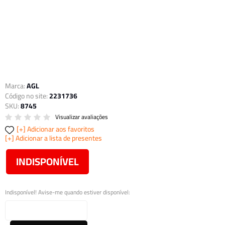
Marca:
AGL
Código no site:
2231736
SKU:
8745
Visualizar avaliações
Adicionar aos favoritos
Adicionar a lista de presentes
INDISPONÍVEL
Indisponível! Avise-me quando estiver disponível: