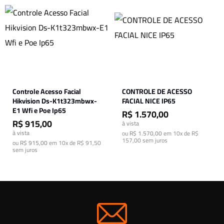
Controle Acesso Facial
CONTROLE DE ACESSO
Hikvision Ds-K1t323mbwx-
FACIAL NICE IP65
E1 Wfi e Poe Ip65
R$ 1.570,00
R$ 915,00
à vista
à vista
ou
R$ 1.570,00
em
10x de R$
157,00
sem juros
ou
R$ 915,00
em
10x de R$ 91,50
sem juros