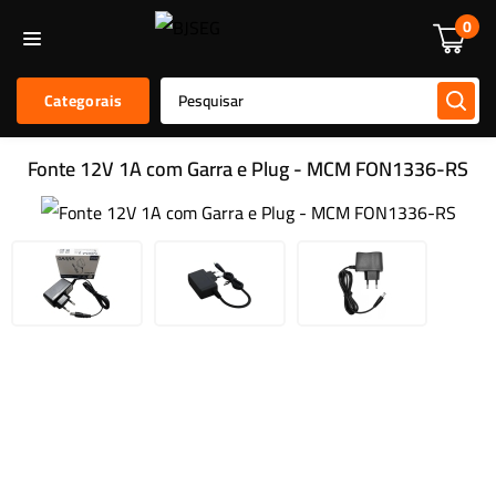
Informática
Alarmes E Sensores
Kit De Alarmes
Acessórios
0
Categorais
Fonte 12V 1A com Garra e Plug - MCM FON1336-RS