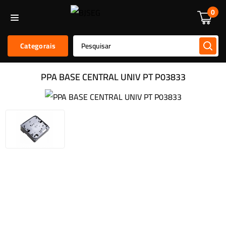
Informática
Alarmes E Sensores
Kit De Alarmes
Acessórios
0
Categorais
PPA BASE CENTRAL UNIV PT P03833