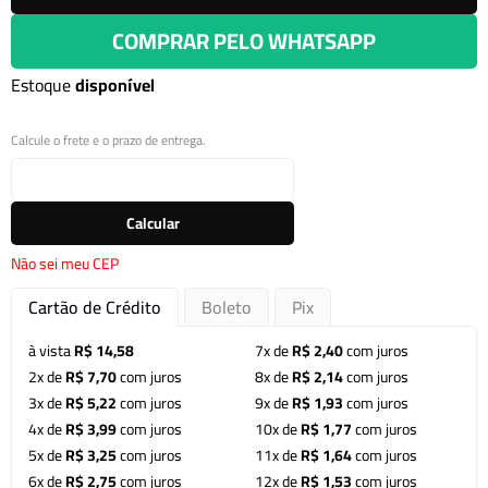
COMPRAR PELO WHATSAPP
Estoque
disponível
Calcule o frete e o prazo de entrega.
Calcular
Não sei meu CEP
Cartão de Crédito
Boleto
Pix
à vista
R$ 14,58
7x de
R$ 2,40
com juros
2x de
R$ 7,70
com juros
8x de
R$ 2,14
com juros
3x de
R$ 5,22
com juros
9x de
R$ 1,93
com juros
4x de
R$ 3,99
com juros
10x de
R$ 1,77
com juros
5x de
R$ 3,25
com juros
11x de
R$ 1,64
com juros
6x de
R$ 2,75
com juros
12x de
R$ 1,53
com juros