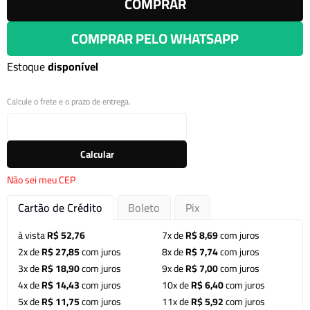
COMPRAR
COMPRAR PELO WHATSAPP
Estoque
disponível
Calcule o frete e o prazo de entrega.
Calcular
Não sei meu CEP
Cartão de Crédito
Boleto
Pix
à vista
R$ 52,76
7x de
R$ 8,69
com juros
2x de
R$ 27,85
com juros
8x de
R$ 7,74
com juros
3x de
R$ 18,90
com juros
9x de
R$ 7,00
com juros
4x de
R$ 14,43
com juros
10x de
R$ 6,40
com juros
5x de
R$ 11,75
com juros
11x de
R$ 5,92
com juros