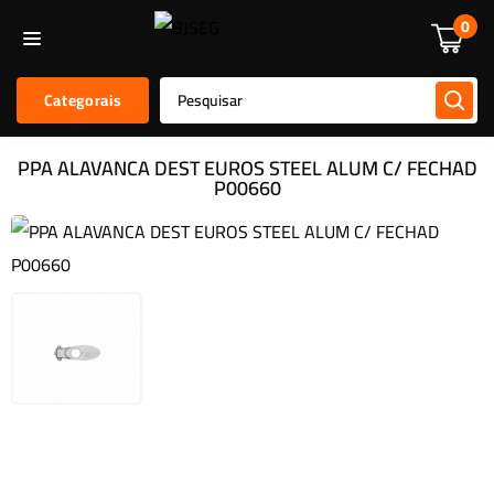
Informática
Alarmes E Sensores
Kit De Alarmes
Acessórios
0
Categorais
PPA ALAVANCA DEST EUROS STEEL ALUM C/ FECHAD
P00660