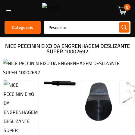
Informática
Alarmes E Sensores
Kit De Alarmes
Acessórios
0
Categorais
NICE PECCININ EIXO DA ENGRENHAGEM DESLIZANTE
SUPER 10002692