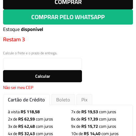
COMPRAR
COMPRAR PELO WHATSAPP
Estoque
disponível
Restam 3
Calcule o frete e o prazo de entrega.
Calcular
Não sei meu CEP
Cartão de Crédito
Boleto
Pix
à vista
R$ 118,58
7x de
R$ 19,53
com juros
2x de
R$ 62,59
com juros
8x de
R$ 17,39
com juros
3x de
R$ 42,48
com juros
9x de
R$ 15,72
com juros
4x de
R$ 32,43
com juros
10x de
R$ 14,40
com juros