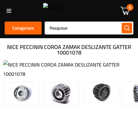
Informática
Alarmes E Sensores
Kit De Alarmes
Acessórios
0
Categorais
NICE PECCININ COROA ZAMAK DESLIZANTE GATTER
10001078