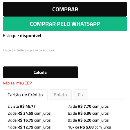
COMPRAR
COMPRAR PELO WHATSAPP
Estoque
disponível
Calcule o frete e o prazo de entrega.
Calcular
Não sei meu CEP
Cartão de Crédito
Boleto
Pix
à vista
R$ 46,77
7x de
R$ 7,70
com juros
2x de
R$ 24,69
com juros
8x de
R$ 6,86
com juros
3x de
R$ 16,75
com juros
9x de
R$ 6,20
com juros
4x de
R$ 12,79
com juros
10x de
R$ 5,68
com juros