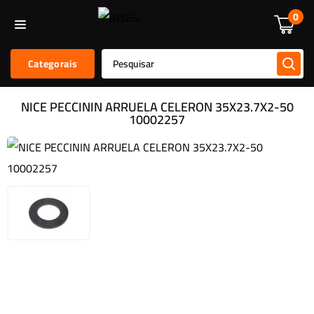
Informática
Alarmes E Sensores
Kit De Alarmes
Acessórios
0
Categorais
NICE PECCININ ARRUELA CELERON 35X23.7X2-50
10002257