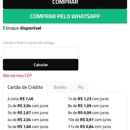
COMPRAR
COMPRAR PELO WHATSAPP
Estoque
disponível
Calcule o frete e o prazo de entrega.
Calcular
Não sei meu CEP
Cartão de Crédito
Boleto
Pix
à vista
R$ 7,46
7x de
R$ 1,23
com juros
2x de
R$ 3,94
com juros
8x de
R$ 1,09
com juros
3x de
R$ 2,67
com juros
9x de
R$ 0,99
com juros
4x de
R$ 2,04
com juros
10x de
R$ 0,91
com juros
5x de
R$ 1,66
com juros
11x de
R$ 0,84
com juros