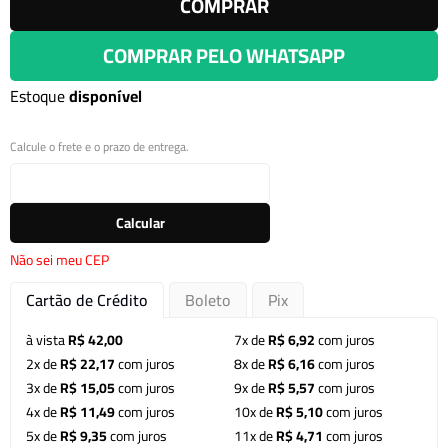
COMPRAR
COMPRAR PELO WHATSAPP
Estoque
disponível
Calcule o frete e o prazo de entrega.
Calcular
Não sei meu CEP
Cartão de Crédito
Boleto
Pix
à vista
R$ 42,00
7x de
R$ 6,92
com juros
2x de
R$ 22,17
com juros
8x de
R$ 6,16
com juros
3x de
R$ 15,05
com juros
9x de
R$ 5,57
com juros
4x de
R$ 11,49
com juros
10x de
R$ 5,10
com juros
5x de
R$ 9,35
com juros
11x de
R$ 4,71
com juros