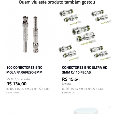
Quem viu este produto também gostou
100 CONECTORES BNC
CONECTORES BNC ULTRA HD
MOLA PARAFUSO 6MM
3MM C/ 10 PECAS
R$ 15,64
R$ 187,60
à vista
R$ 134,00
à vista
ou
R$ 134,00
em
2x de R$ 67,00
ou
R$ 15,64
em
1x de R$ 15,64
sem juros
sem juros