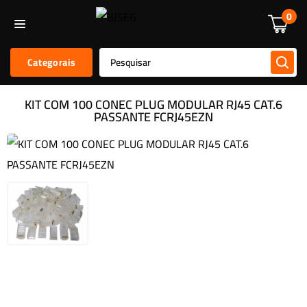
Informática
Alarmes E Sensores
Kit De Alarmes
Acessórios
0
Categorais
KIT COM 100 CONEC PLUG MODULAR RJ45 CAT.6
PASSANTE FCRJ45EZN