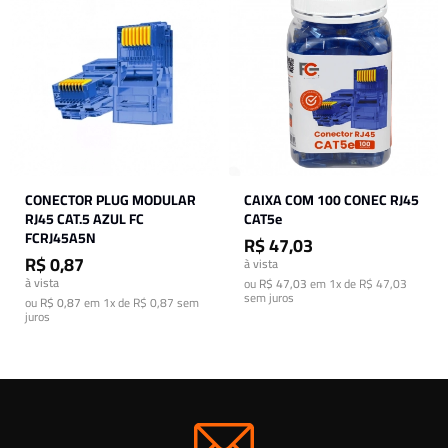
CONECTOR PLUG MODULAR
CAIXA COM 100 CONEC RJ45
RJ45 CAT.5 AZUL FC
CAT5e
FCRJ45A5N
R$ 47,03
R$ 0,87
à vista
à vista
ou
R$ 47,03
em
1x de R$ 47,03
sem juros
ou
R$ 0,87
em
1x de R$ 0,87
sem
juros