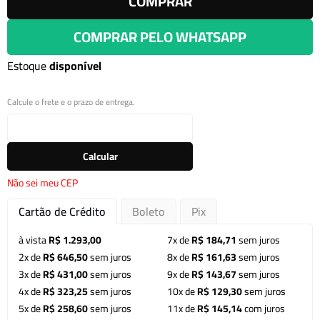
COMPRAR
COMPRAR PELO WHATSAPP
Estoque
disponível
Calcule o frete e o prazo de entrega.
Calcular
Não sei meu CEP
Cartão de Crédito
Boleto
Pix
à vista
R$ 1.293,00
7x de
R$ 184,71
sem juros
2x de
R$ 646,50
sem juros
8x de
R$ 161,63
sem juros
3x de
R$ 431,00
sem juros
9x de
R$ 143,67
sem juros
4x de
R$ 323,25
sem juros
10x de
R$ 129,30
sem juros
5x de
R$ 258,60
sem juros
11x de
R$ 145,14
com juros