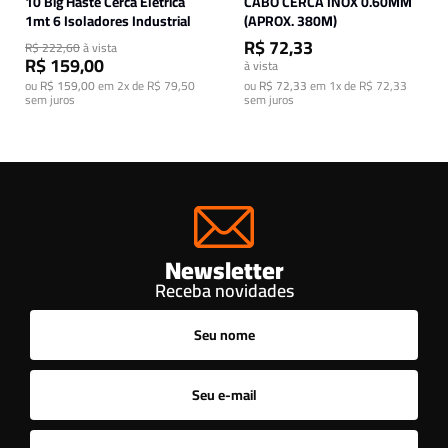
10 Big Haste Cerca Elétrica
CABO CERCA INOX 0.60MM
1mt 6 Isoladores Industrial
(APROX. 380M)
R$ 72,33
R$ 222,60
à vista
R$ 159,00
à vista
ou
R$ 159,00
em
2x de R$ 79,50
ou
R$ 72,33
em
1x de R$ 72,33
sem juros
sem juros
Newsletter
Receba novidades