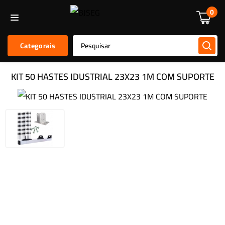
Informática
Alarmes E Sensores
Kit De Alarmes
Acessórios
0
Categorais
KIT 50 HASTES IDUSTRIAL 23X23 1M COM SUPORTE