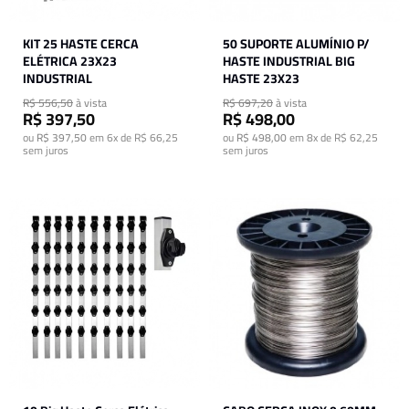
KIT 25 HASTE CERCA
50 SUPORTE ALUMÍNIO P/
ELÉTRICA 23X23
HASTE INDUSTRIAL BIG
INDUSTRIAL
HASTE 23X23
R$ 556,50
à vista
R$ 697,20
à vista
R$ 397,50
R$ 498,00
ou
R$ 397,50
em
6x de R$ 66,25
ou
R$ 498,00
em
8x de R$ 62,25
sem juros
sem juros