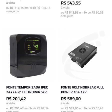
R$ 543,55
à vista
à vista
ou
R$ 118,14
em
1x de R$ 118,14
sem juros
ou
R$ 543,55
em
9x de R$ 60,39
sem juros
FONTE TEMPORIZADA IPEC
FONTE VOLT NOBREAK FULL
2A+2A P/ ELETROIMA S/R
POWER 10A 12V
R$ 201,42
R$ 589,00
à vista
à vista
ou
R$ 201,42
em
3x de R$ 67,14
ou
R$ 589,00
em
9x de R$ 65,44
sem juros
sem juros