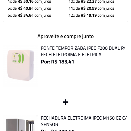
4x de
R$ 50,16
com juros
10x de
R$ 22,27
com juros
5x de
R$ 40,84
com juros
11x de
R$ 20,59
com juros
6x de
R$ 34,64
com juros
12x de
R$ 19,19
com juros
Aproveite e compre junto
FONTE TEMPORIZADA IPEC F200 DUAL P/
FECH ELETROIMA E ELETRICA
Por: R$ 183,41
+
FECHADURA ELETROIMA IPEC M150 CZ C/
SENSOR