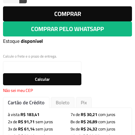
COMPRAR
COMPRAR PELO WHATSAPP
Estoque
disponível
Calcule o frete e o prazo de entrega.
Calcular
Não sei meu CEP
Cartão de Crédito
Boleto
Pix
à vista
R$ 183,41
7x de
R$ 30,21
com juros
2x de
R$ 91,71
sem juros
8x de
R$ 26,89
com juros
3x de
R$ 61,14
sem juros
9x de
R$ 24,32
com juros