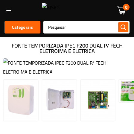
Informática
Alarmes E Sensores
Kit De Alarmes
Acessórios
0
Categorais
FONTE TEMPORIZADA IPEC F200 DUAL P/ FECH
ELETROIMA E ELETRICA