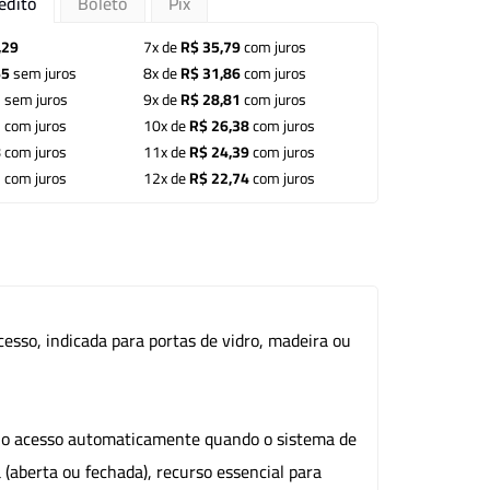
édito
Boleto
Pix
,29
7x de
R$ 35,79
com juros
65
sem juros
8x de
R$ 31,86
com juros
3
sem juros
9x de
R$ 28,81
com juros
2
com juros
10x de
R$ 26,38
com juros
8
com juros
11x de
R$ 24,39
com juros
3
com juros
12x de
R$ 22,74
com juros
sso, indicada para portas de vidro, madeira ou
o o acesso automaticamente quando o sistema de
(aberta ou fechada), recurso essencial para