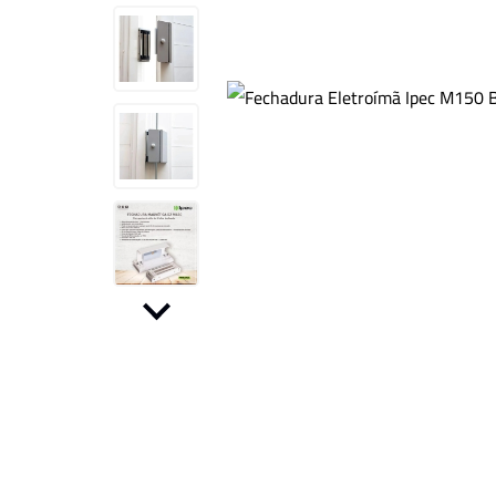
Kit CFTV
Motor para Portão
Outros