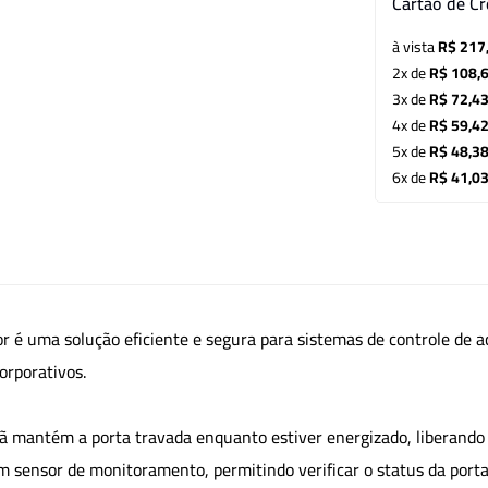
Cartão de Cr
à vista
R$ 217
2x de
R$ 108,
3x de
R$ 72,4
4x de
R$ 59,4
5x de
R$ 48,3
6x de
R$ 41,0
é uma solução eficiente e segura para sistemas de controle de ace
orporativos.
mã mantém a porta travada enquanto estiver energizado, liberand
m sensor de monitoramento, permitindo verificar o status da porta 