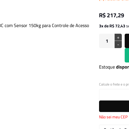
R$ 217,29
3x de R$ 72,43
s
+
-
Estoque
dispon
Calcule o frete e o p
Não sei meu CEP