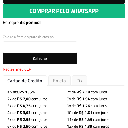
COMPRAR PELO WHATSAPP
Estoque
disponível
Calcule o frete e o prazo de entrega.
Calcular
Não sei meu CEP
Cartão de Crédito
Boleto
Pix
à vista
R$ 13,26
7x de
R$ 2,18
com juros
2x de
R$ 7,00
com juros
8x de
R$ 1,94
com juros
3x de
R$ 4,75
com juros
9x de
R$ 1,76
com juros
4x de
R$ 3,63
com juros
10x de
R$ 1,61
com juros
5x de
R$ 2,95
com juros
11x de
R$ 1,49
com juros
6x de
R$ 2,50
com juros
12x de
R$ 1,39
com juros