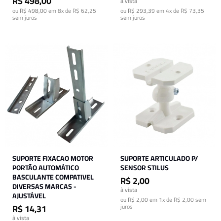
R$ 498,00
à vista
ou
R$ 498,00
em
8x de R$ 62,25
ou
R$ 293,39
em
4x de R$ 73,35
sem juros
sem juros
SUPORTE FIXACAO MOTOR
SUPORTE ARTICULADO P/
PORTÃO AUTOMÁTICO
SENSOR STILUS
BASCULANTE COMPATIVEL
R$ 2,00
DIVERSAS MARCAS -
à vista
AJUSTÁVEL
ou
R$ 2,00
em
1x de R$ 2,00
sem
R$ 14,31
juros
à vista