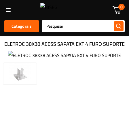
Informática
Alarmes E Sensores
Kit De Alarmes
Acessórios
0
Categorais
ELETROC 38X38 ACESS SAPATA EXT 4 FURO SUPORTE