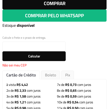
COMPRAR
COMPRAR PELO WHATSAPP
Estoque
disponível
Calcule o frete e o prazo de entrega.
Calcular
Não sei meu CEP
Cartão de Crédito
Boleto
Pix
à vista
R$ 4,42
7x de
R$ 0,73
com juros
2x de
R$ 2,33
com juros
8x de
R$ 0,65
com juros
3x de
R$ 1,58
com juros
9x de
R$ 0,59
com juros
4x de
R$ 1,21
com juros
10x de
R$ 0,54
com juros
5x de
R$ 0,98
com juros
11x de
R$ 0,50
com juros