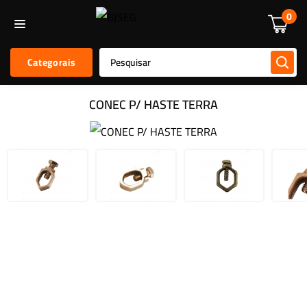
Informática
Alarmes E Sensores
Kit De Alarmes
Acessórios
0
Categorais
CONEC P/ HASTE TERRA