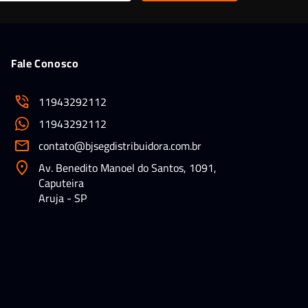
Fale Conosco
11943292112
11943292112
contato@bjsegdistribuidora.com.br
Av. Benedito Manoel do Santos, 1091,
Caputeira
Aruja - SP