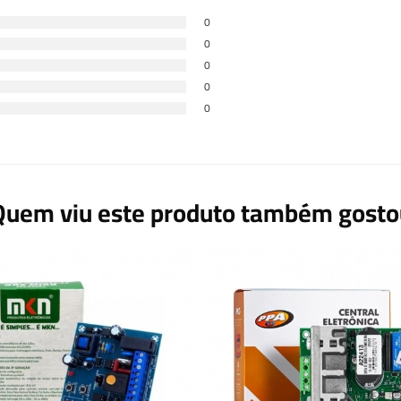
0
0
0
0
0
Quem viu este produto também gosto