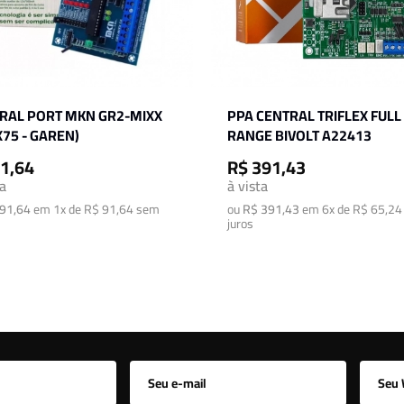
RAL PORT MKN GR2-MIXX
PPA CENTRAL TRIFLEX FULL
X75 - GAREN)
RANGE BIVOLT A22413
1,64
R$ 391,43
ta
à vista
91,64
em
1x de R$ 91,64
sem
ou
R$ 391,43
em
6x de R$ 65,24
juros