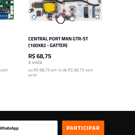
CENTRAL PORT MKN GTR-ST
(100X82 - GATTER)
R$ 68,75
à vista
sem
ou
R$ 68,75
em
1x de R$ 68,75
sem
juros