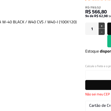
R$ 793,52
R$ 566,80
9x de R$ 62,98
s
+
-
Estoque
dispon
Calcule o frete e o p
Não sei meu CEP
Cartão de Cr