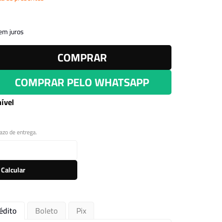
Leitor Digital
em juros
COMPRAR
COMPRAR PELO WHATSAPP
ível
razo de entrega.
Calcular
édito
Boleto
Pix