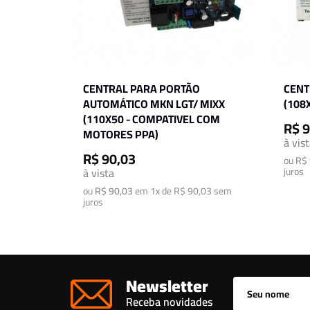
CENTRAL PARA PORTÃO
CENT
AUTOMÁTICO MKN LGT/ MIXX
(108
(110X50 - COMPATIVEL COM
R$ 9
MOTORES PPA)
à vis
R$ 90,03
ou
R$ 
à vista
juros
ou
R$ 90,03
em
1x de R$ 90,03
sem
juros
Newsletter
Receba novidades