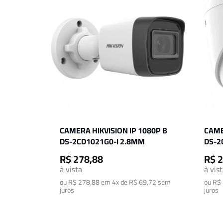
CAMERA HIKVISION IP 1080P B
CAME
DS-2CD1021G0-I 2.8MM
DS-2
R$ 278,88
R$ 
à vista
à vis
ou
R$ 278,88
em
4x de R$ 69,72
sem
ou
R$ 
juros
juros