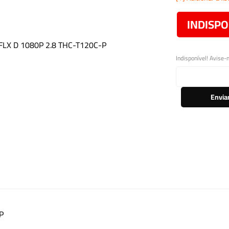
INDISPO
Indisponível! Avise-
Envia
P