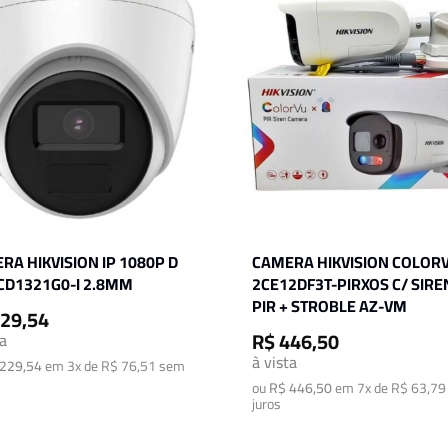
RA HIKVISION IP 1080P D
CAMERA HIKVISION COLORV
CD1321G0-I 2.8MM
2CE12DF3T-PIRXOS C/ SIRE
PIR + STROBLE AZ-VM
229,54
R$ 446,50
ta
à vista
229,54
em
3x de R$ 76,51
sem
ou
R$ 446,50
em
7x de R$ 63,79
juros