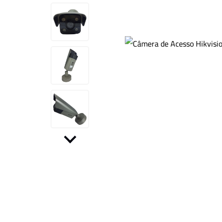
Kit CFTV
Motor para Portão
Outros