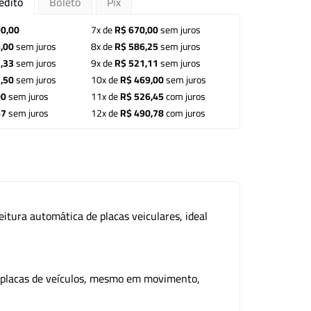
édito
Boleto
Pix
90,00
7x de
R$ 670,00
sem juros
,00
sem juros
8x de
R$ 586,25
sem juros
,33
sem juros
9x de
R$ 521,11
sem juros
,50
sem juros
10x de
R$ 469,00
sem juros
00
sem juros
11x de
R$ 526,45
com juros
67
sem juros
12x de
R$ 490,78
com juros
tura automática de placas veiculares, ideal
e placas de veículos, mesmo em movimento,