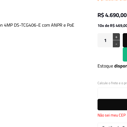
R$ 4.690,00
10x de R$ 469,0
+
-
Estoque
dispon
Calcule o frete e o p
Não sei meu CEP