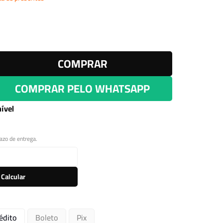
Leitor Digital
COMPRAR
COMPRAR PELO WHATSAPP
ível
razo de entrega.
Calcular
édito
Boleto
Pix