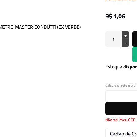
R$ 1,06
+
-
Estoque
dispon
Calcule o frete e o p
Não sei meu CEP
Cartão de Cr