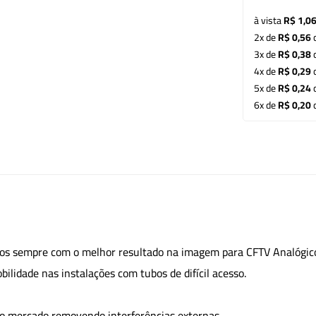
à vista
R$ 1,0
2x de
R$ 0,56
c
3x de
R$ 0,38
c
4x de
R$ 0,29
c
5x de
R$ 0,24
c
6x de
R$ 0,20
c
ios sempre com o melhor resultado na imagem para CFTV Analógico
obilidade nas instalações com tubos de difícil acesso.
do mercado removendo interferências externas.