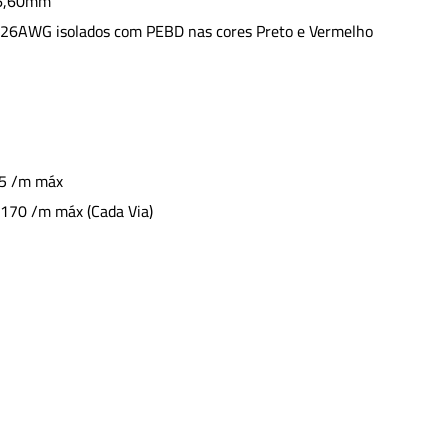
 6,60mm
el 26AWG isolados com PEBD nas cores Preto e Vermelho
265 /m máx
0,170 /m máx (Cada Via)