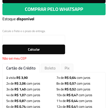
COMPRAR PELO WHATSAPP
Estoque
disponível
Calcule o frete e o prazo de entrega.
Calcular
Não sei meu CEP
Cartão de Crédito
Boleto
Pix
à vista
R$ 3,90
7x de
R$ 0,64
com juros
2x de
R$ 2,06
com juros
8x de
R$ 0,57
com juros
3x de
R$ 1,40
com juros
9x de
R$ 0,52
com juros
4x de
R$ 1,07
com juros
10x de
R$ 0,47
com juros
5x de
R$ 0,87
com juros
11x de
R$ 0,44
com juros
6x de
R$ 0,74
com juros
12x de
R$ 0,41
com juros