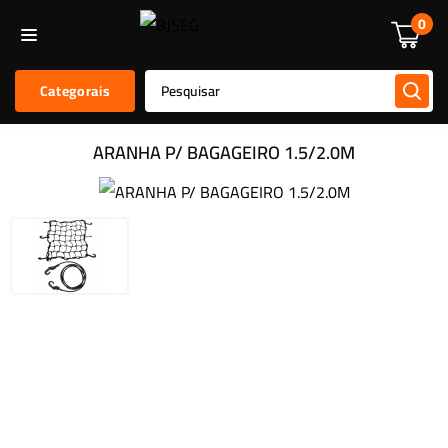
Informática
Alarmes E Sensores
Kit De Alarmes
Acessórios
0
Categorais
ARANHA P/ BAGAGEIRO 1.5/2.0M