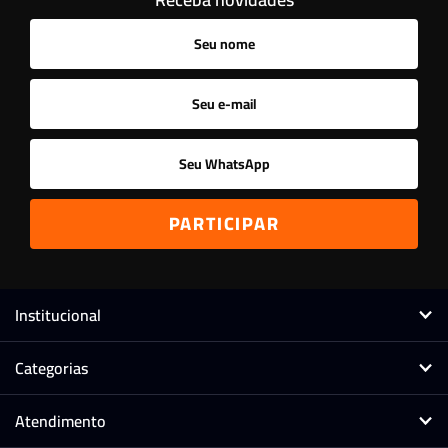
Ordenar
A - Z
Z - A
Menor Preço
Maior Preço
Mais Vendidos
Mais Acessados
Novidades
Mais Relevantes
Marcas
Institucional
Categorias
Atendimento