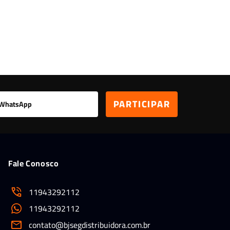
Leitor Digital
Fale Conosco
11943292112
11943292112
contato@bjsegdistribuidora.com.br