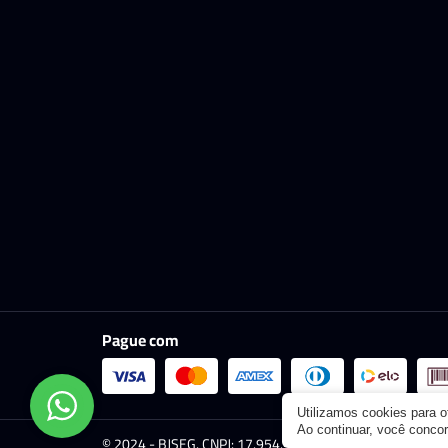
Pague com
Utilizamos cookies para 
Ao continuar, você conc
© 2024 - BJSEG. CNPJ: 17.954.921/0001-96. Todos os dire