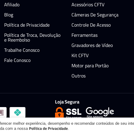
Afiliado
Acessórios CFTV
Blog
Câmeras De Segurança
Política de Privacidade
Controle De Acesso
Política de Troca, Devolução
Ferramentas
e Reembolso
Gravadores de Vídeo
Trabalhe Conosco
Kit CFTV
Fale Conosco
Motor para Portão
Outros
Loja Segura
oferecer melhor experiência, desempenho e recomendar conteúdos de seu int
Política de Privacidade
orda com a nossa
.
itos reservados.