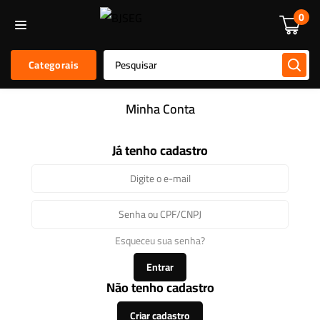
Informática
Alarmes E Sensores
Kit De Alarmes
Acessórios
0
Categorais
Minha Conta
Já tenho cadastro
Esqueceu sua senha?
Entrar
Não tenho cadastro
Criar cadastro