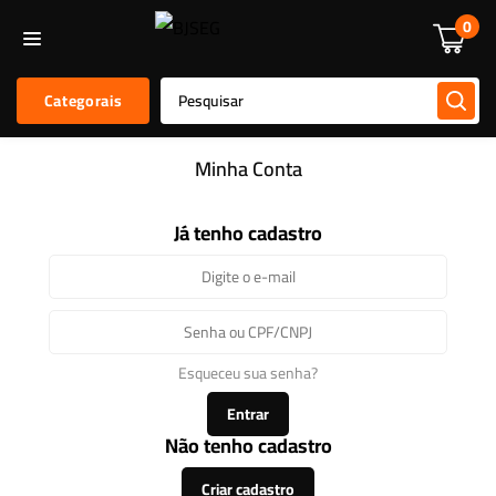
Informática
Alarmes E Sensores
Kit De Alarmes
Acessórios
0
Categorais
Minha Conta
Já tenho cadastro
Esqueceu sua senha?
Entrar
Não tenho cadastro
Criar cadastro