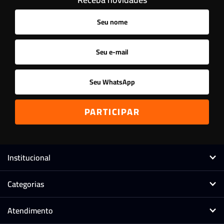
Ordenar
A - Z
Z - A
Menor Preço
Maior Preço
Mais Vendidos
Mais Acessados
Novidades
Mais Relevantes
Marcas
Institucional
Categorias
Atendimento