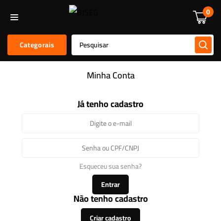
Informática
Alarmes E Sensores
Kit De Alarmes
Acessórios
0
Categorais
Minha Conta
Já tenho cadastro
Esqueceu sua senha?
Entrar
Não tenho cadastro
Criar cadastro