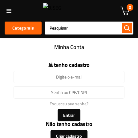
Informática
Alarmes E Sensores
Kit De Alarmes
Acessórios
0
Categorais
Minha Conta
Já tenho cadastro
Esqueceu sua senha?
Entrar
Não tenho cadastro
Criar cadastro